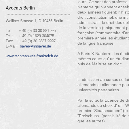
jours. Ce sont des professeur
Nanterre qui viennent ense
Avocats Berlin
deux années figurent: l' hist
droit constitutionnel, une intr
Wolliner Strasse 1, D-10435 Berlin
administratif, le droit des ob
de la version (uniquement po
Tel.: + 49 (0) 30 30 881 867
française (commentaire d'arr
Tel.: + 49 (0) 1629 304075
première année les étudiant
Fax: + 49 (0) 30 2887 9997
de langue française.
E-Mail:
bayer@nhbayer.de
A Paris X-Nanterre, les étu
www.rechtsanwalt-frankreich.de
mêmes cours qu' un étudiant
puis de Maîtrise en droit.
L'admission au cursus se fai
allemands et allemande pou
universités partenaires.
Par la suite, la Licence de d
allemands du choix d' un "W
premier "Staatsexamen" (exa
"Freischuss" (possibilité de
que les autres).