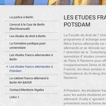
LES ETUDES F
La justice à Berlin
POTSDAM
L'avocat à la Cour de Berlin
(Rechtsanwalt)
La Faculté de droit de l' U
Les études de droit à Berlin
programme d' échange avec l
La formation juridique post-
filière franco-allemande est 
universitaire
allemands et se déroule sur
l' obtention de la "Zwischen
Les études franco-allemandes à
semestres d' études universit
Berlin
de Paris X-Nanterre pour eff
(respectivement 3ème et 4è
Les études franco-allemandes à
France), les deux années 
Potsdam
l'équivalence du bi-deug droi
Nanterre.
Le cabinet franco-allemand à
Berlin NH BAYER
Contact/Mentions légales
A Potsdam, les étudiants fra
avec les autres étudiants en
Links 1
allemand. A cela s' ajoutent 
présentent sous la forme de 